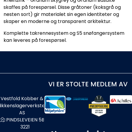
Rheinzink – Granum skygrey og Granum Basalte
skaffes på forespørsel. Disse gråtoner (koksgrå og
nesten sort) gir materialet sin egen identiteter og
skaper en moderne og transparent arkitektur.
Komplette takrennesystem og S5 snøfangersystem
kan leveres på forespørsel.
VI ER STOLTE MEDLEM AV
Vestfold Kobber &
likkenslagerverksted
AS
PINDSLEVEIEN 5B
3221