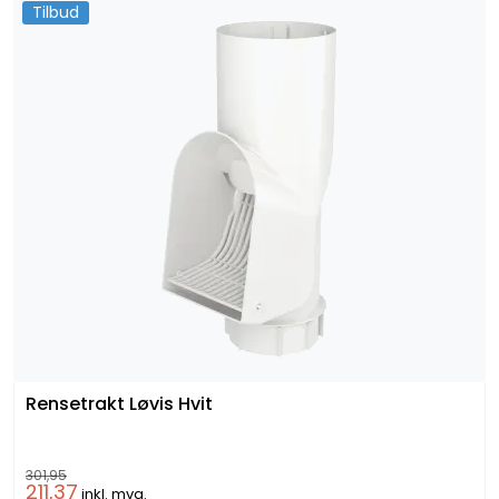
Tilbud
Rensetrakt Løvis Hvit
301,95
211,37
inkl. mva.