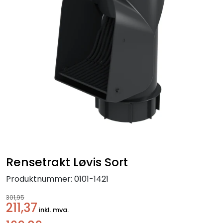
Handle her!
Kunngjøringer!
Rensetrakt Løvis Sort
Produktnummer:
0101-1421
301,95
211,37
inkl. mva.