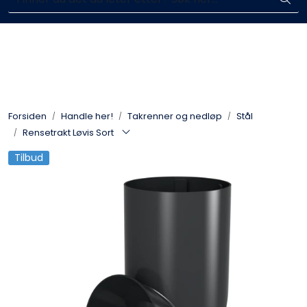
Skip to main content
Enkelt kjøp, hentes i butikk (Sandefjord)
Blikkenslagerarbeid
Fasadearbeid
Forsiden
Handle her!
Takrenner og nedløp
Stål
Taktekking
Rensetrakt Løvis Sort
Tilbud
FOAMGLAS®
Ventilasjon
Bildegalleri
Våre leverandører