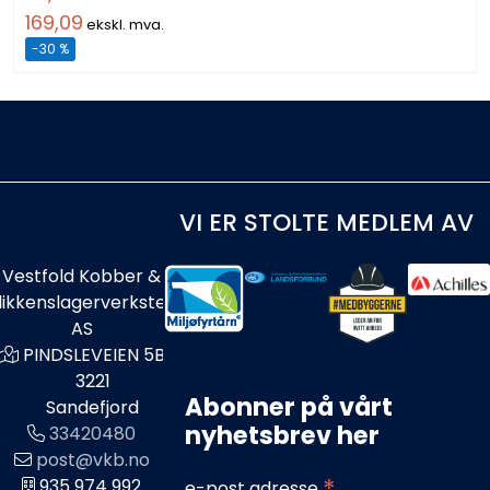
169,09
ekskl. mva.
-30 %
VI ER STOLTE MEDLEM AV
Vestfold Kobber &
likkenslagerverksted
AS
PINDSLEVEIEN 5B
3221
Abonner på vårt
Sandefjord
nyhetsbrev her
33420480
post@vkb.no
935 974 992
e-post adresse