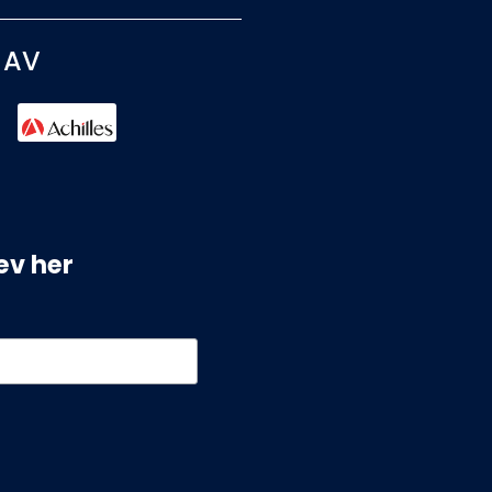
 AV
ev her