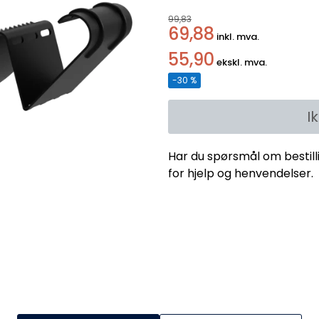
99,83
69,88
inkl. mva.
55,90
ekskl. mva.
-30 %
I
Har du spørsmål om bestill
for hjelp og henvendelser.