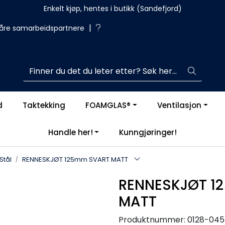
Enkelt kjøp, hentes i butikk (Sandefjord)
|
åre samarbeidspartnere
d
Taktekking
FOAMGLAS®
Ventilasjon
Handle her!
Kunngjøringer!
Stål
RENNESKJØT 125mm SVART MATT
RENNESKJØT 1
MATT
Produktnummer:
0128-045