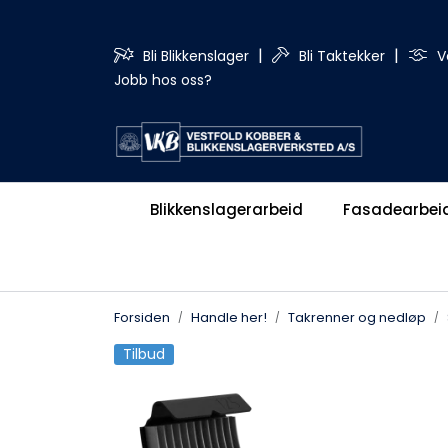
Skip to main content
|
|
Bli Blikkenslager
Bli Taktekker
V
Jobb hos oss?
Blikkenslagerarbeid
Fasadearbei
Forsiden
Handle her!
Takrenner og nedløp
Tilbud