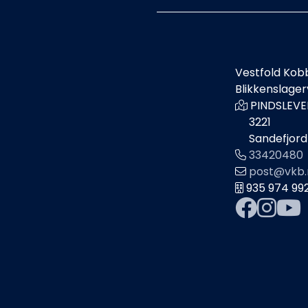
Vestfold Kob
Blikkenslage
PINDSLEVE
3221
Sandefjord
33420480
post@vkb.
935 974 99