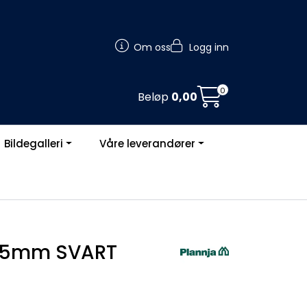
Om oss
Logg inn
0
Beløp
0,00
Bildegalleri
Våre leverandører
25mm SVART