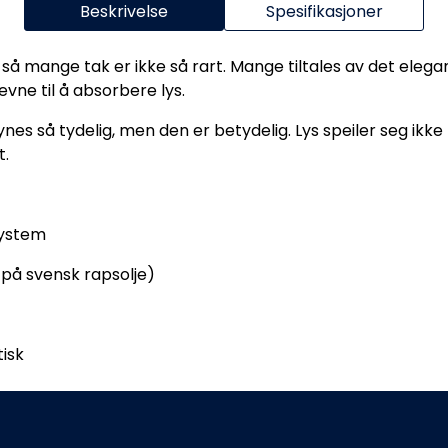
Beskrivelse
Spesifikasjoner
 så mange tak er ikke så rart. Mange tiltales av det elega
ne til å absorbere lys.
e synes så tydelig, men den er betydelig. Lys speiler seg ikk
t.
system
på svensk rapsolje)
tisk