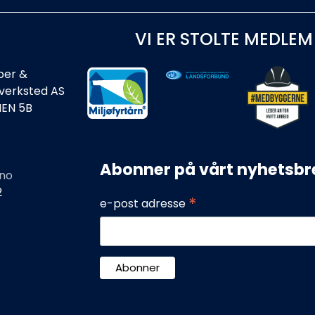
VI ER STOLTE MEDLEM
ber &
rverksted AS
IEN 5B
Abonner på vårt nyhetsbr
no
2
*
e-post adresse