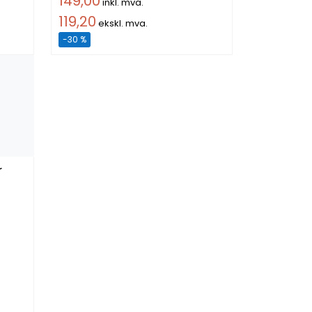
149,00
inkl. mva.
119,20
ekskl. mva.
-30 %
r