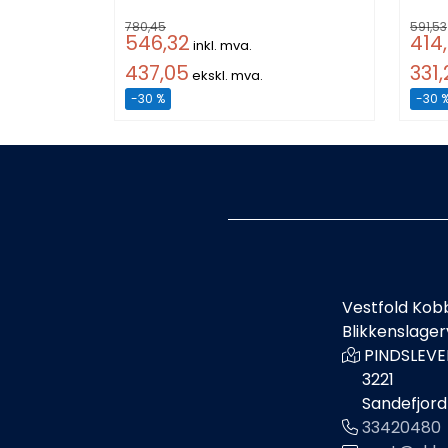
780,45
591,53
546,32
414
inkl. mva.
437,05
331
ekskl. mva.
-30 %
-30 
Vestfold Kob
Blikkenslage
PINDSLEVE
3221
Sandefjord
33420480