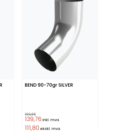
R
BEND 90-70gr SILVER
199,65
139,76
inkl. mva.
111,80
ekskl. mva.