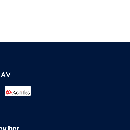
 AV
ev her