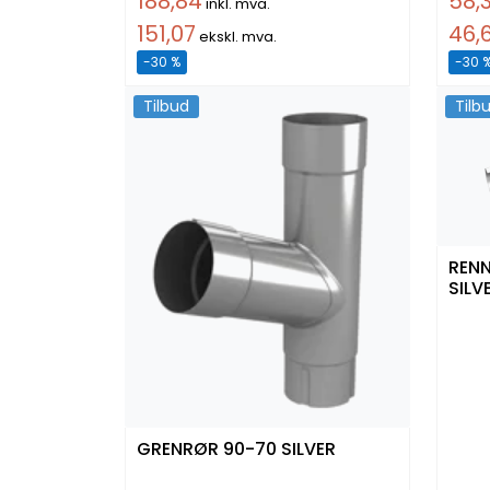
188,84
58,
inkl. mva.
151,07
46,
ekskl. mva.
-30 %
-30 
Tilbud
Tilb
RENN
SILV
GRENRØR 90-70 SILVER