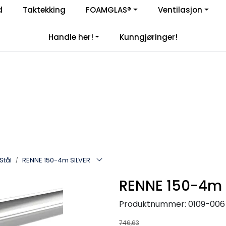
Enkelt kjøp, hentes i butikk (Sandefjord)
d
Taktekking
FOAMGLAS®
Ventilasjon
|
åre samarbeidspartnere
Handle her!
Kunngjøringer!
Stål
RENNE 150-4m SILVER
RENNE 150-4m 
Produktnummer:
0109-006
746,63