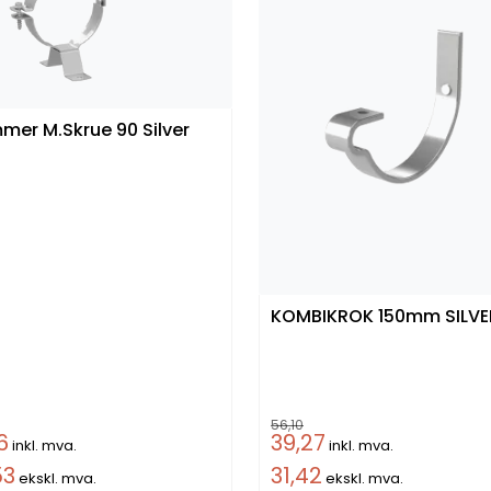
Klammer M.Skrue 90 Silver
KOMBIKROK 150mm SILVE
56,10
6
39,27
inkl. mva.
inkl. mva.
53
31,42
ekskl. mva.
ekskl. mva.