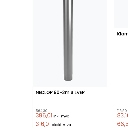
NEDLØP 90-3m SILVER
564,30
118,80
395,01
83,1
inkl. mva.
316,01
66,
ekskl. mva.