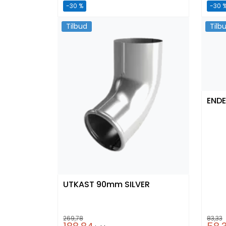
-30 %
-30 
Tilbud
Tilb
ENDE
UTKAST 90mm SILVER
269,78
83,33