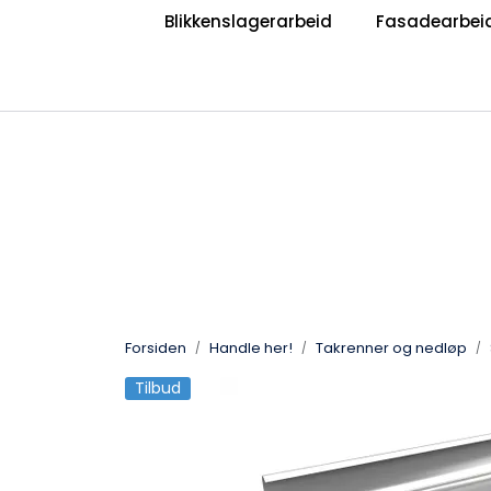
Skip to main content
Blikkenslagerarbeid
Fasadearbei
|
|
Bli Blikkenslager
Bli Taktekker
V
Jobb hos oss?
Forsiden
Handle her!
Takrenner og nedløp
Tilbud