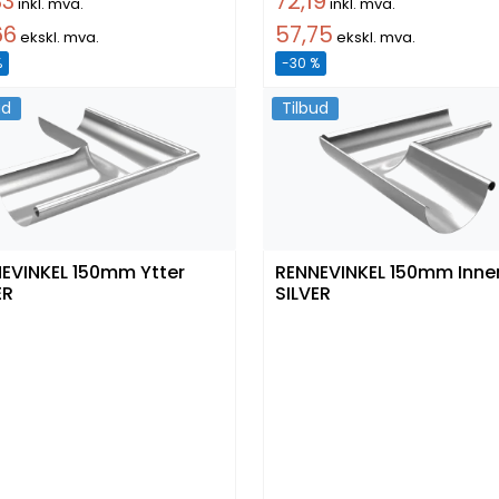
33
72,19
inkl. mva.
inkl. mva.
66
57,75
ekskl. mva.
ekskl. mva.
%
-30 %
ud
Tilbud
EVINKEL 150mm Ytter
RENNEVINKEL 150mm Inne
ER
SILVER