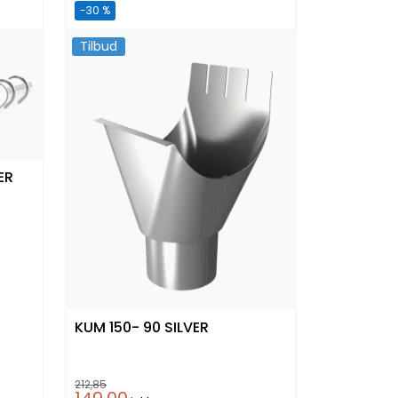
-30 %
Tilbud
ER
KUM 150- 90 SILVER
212,85