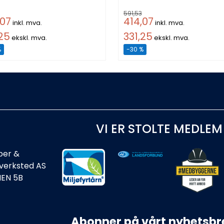
591,53
,07
414,07
inkl. mva.
inkl. mva.
,25
331,25
ekskl. mva.
ekskl. mva.
%
-30 %
VI ER STOLTE MEDLEM
ber &
rverksted AS
IEN 5B
Abonner på vårt nyhetsbr