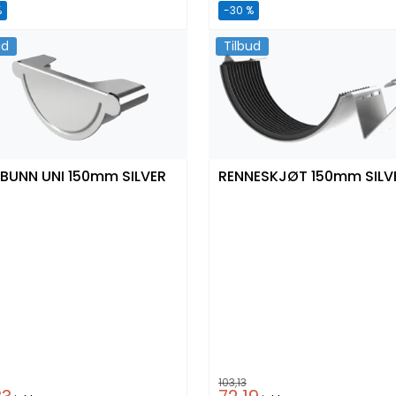
%
-30 %
ud
Tilbud
BUNN UNI 150mm SILVER
RENNESKJØT 150mm SILV
103,13