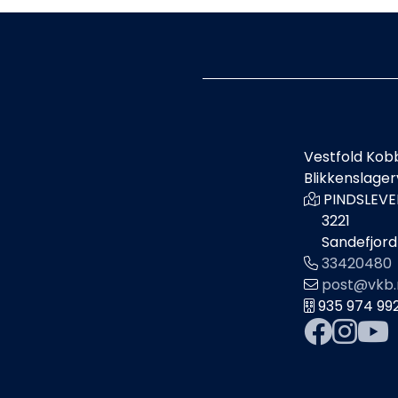
Vestfold Kob
Blikkenslage
PINDSLEVE
3221
Sandefjord
33420480
post@vkb.
935 974 99