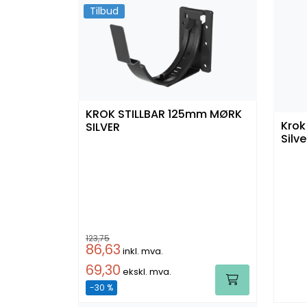
Tilbud
KROK STILLBAR 125mm MØRK
Krok
SILVER
Silve
123,75
86,63
inkl. mva.
69,30
ekskl. mva.
-30 %