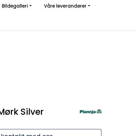
Bildegalleri
Våre leverandører
Om oss
Logg inn
ørk Silver