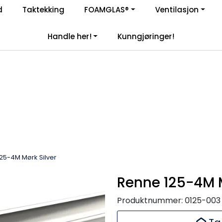
Enkelt kjøp, hentes i butikk (Sandefjord)
d
Taktekking
FOAMGLAS®
Ventilasjon
|
åre samarbeidspartnere
Handle her!
Kunngjøringer!
25-4M Mørk Silver
Renne 125-4M M
Produktnummer:
0125-003