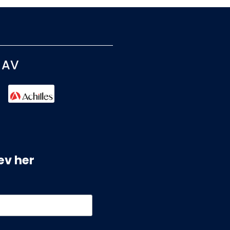
 AV
ev her