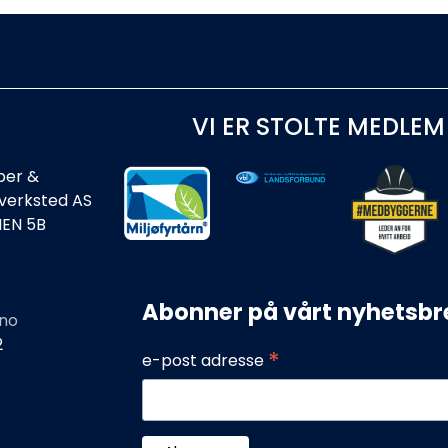
VI ER STOLTE MEDLEM
ber &
rverksted AS
IEN 5B
Abonner på vårt nyhetsbr
no
2
*
e-post adresse