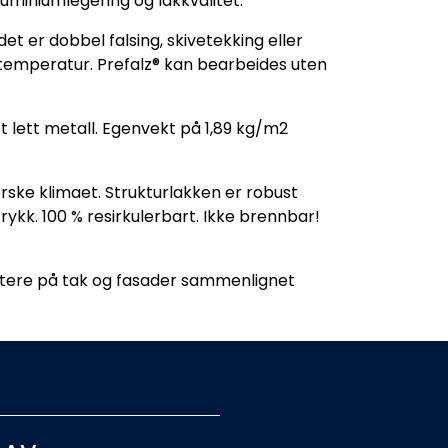
uminiumlegering og lakkvalitet.
et er dobbel falsing, skivetekking eller
stemperatur. Prefalz® kan bearbeides uten
 lett metall. Egenvekt på 1,89 kg/m2
rske klimaet. Strukturlakken er robust
trykk. 100 % resirkulerbart. Ikke brennbar!
ontere på tak og fasader sammenlignet