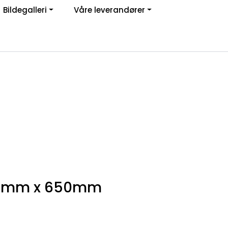
Bildegalleri
Våre leverandører
Om oss
Logg inn
0,7mm x 650mm