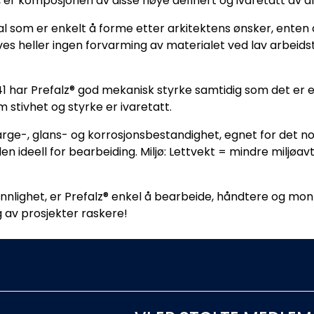
 er komposjonen av disse nøye definert og ivaretatt av al
al som er enkelt å forme etter arkitektens ønsker, enten d
ves heller ingen forvarming av materialet ved lav arbeid
har Prefalz® god mekanisk styrke samtidig som det er et
 stivhet og styrke er ivaretatt.
arge-, glans- og korrosjonsbestandighet, egnet for det no
den ideell for bearbeiding. Miljø: Lettvekt = mindre miljøav
vennlighet, er Prefalz® enkel å bearbeide, håndtere og m
 av prosjekter raskere!