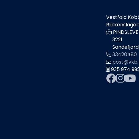
Vestfold Kob
Blikkenslage
PINDSLEVE
3221
Sandefjord
33420480
post@vkb.
935 974 99