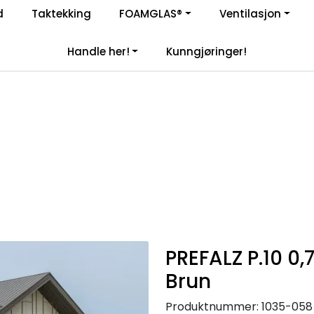
Enkelt kjøp, hentes i butikk (Sandefjord)
d
Taktekking
FOAMGLAS®
Ventilasjon
|
åre samarbeidspartnere
Handle her!
Kunngjøringer!
PREFALZ P.10 
Brun
Produktnummer:
1035-058