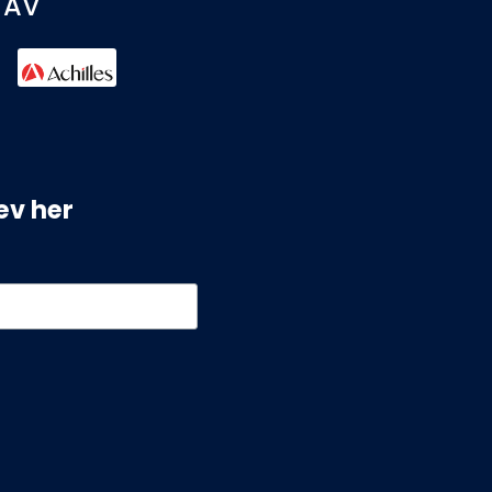
 AV
ev her