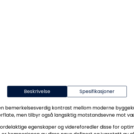
Beskrivelse
Spesifikasjoner
en bemerkelsesverdig kontrast mellom moderne byggekuns
verflate, men tilbyr også langsiktig motstandsevne mot v
 fordelaktige egenskaper og videreforedler disse for opti