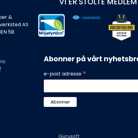
VI ER STOLTE MEDLEM
ber &
rverksted AS
IEN 5B
Abonner på vårt nyhetsbr
no
2
*
e-post adresse
Gurusoft