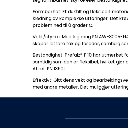
seg formbarhet, styrke eller bestandighet,
Formbarhet: Et duktilt og fleksibelt materi
kledning av komplekse utforinger. Det kre
problem ned til 0 grader C.
Vekt/styrke: Med legering EN AW-3005-H41 
skaper lettere tak og fasader, samtidig som
Bestandighet: Prefalz® P.10 har utmerket f
samtidig som den er fleksibel, hvilket gjør 
A1 ref. EN 13501
Effektivt: Gitt dens vekt og bearbeidings
med andre metaller. Det muliggjør utføring