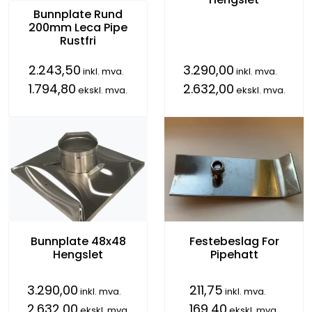
Bunnplate Rund
200mm Leca Pipe
Rustfri
2.243,50
3.290,00
inkl. mva.
inkl. mva.
1.794,80
2.632,00
ekskl. mva.
ekskl. mva.
Bunnplate 48x48
Festebeslag For
Hengslet
Pipehatt
3.290,00
211,75
inkl. mva.
inkl. mva.
2.632,00
169,40
ekskl. mva.
ekskl. mva.