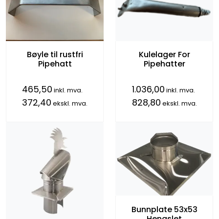
Kulelager For
Bøyle til rustfri
Pipehatter
Pipehatt
465,50
1.036,00
inkl. mva.
inkl. mva.
372,40
828,80
ekskl. mva.
ekskl. mva.
Bunnplate 53x53
Hengslet