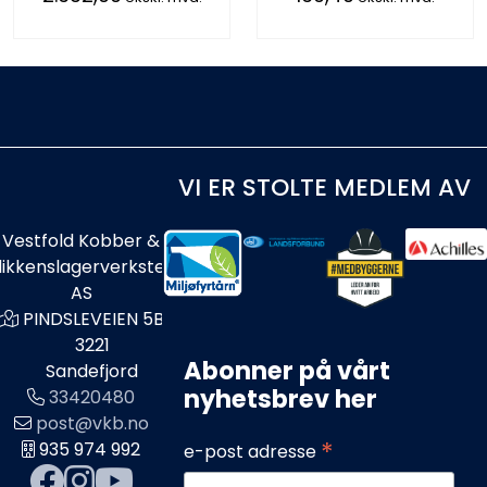
VI ER STOLTE MEDLEM AV
Vestfold Kobber &
likkenslagerverksted
AS
PINDSLEVEIEN 5B
3221
Abonner på vårt
Sandefjord
nyhetsbrev her
33420480
post@vkb.no
*
935 974 992
e-post adresse