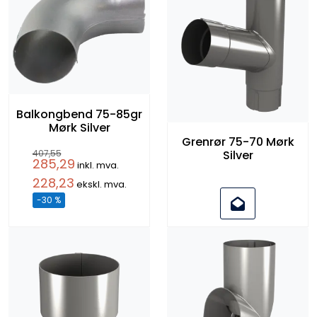
Balkongbend 75-85gr
Mørk Silver
Grenrør 75-70 Mørk
407,55
Silver
285,29
inkl. mva.
228,23
ekskl. mva.
-30 %