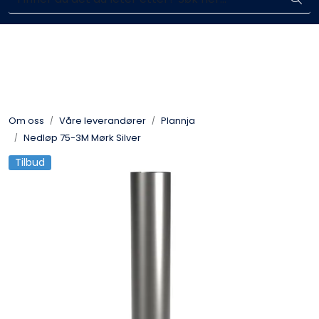
Skip to main content
Komplett aktør i byggebransjen
Blikkenslagerarbeid
Fasadearbeid
Om oss
Våre leverandører
Plannja
Taktekking
Nedløp 75-3M Mørk Silver
Tilbud
FOAMGLAS®
Ventilasjon
Bildegalleri
Våre leverandører