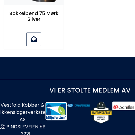
Sokkelbend 75 Mørk
Silver
VI ER STOLTE MEDLEM AV
Vestfold Kobber &
likkenslagerverksted
AS
PINDSLEVEIEN 5B
3221