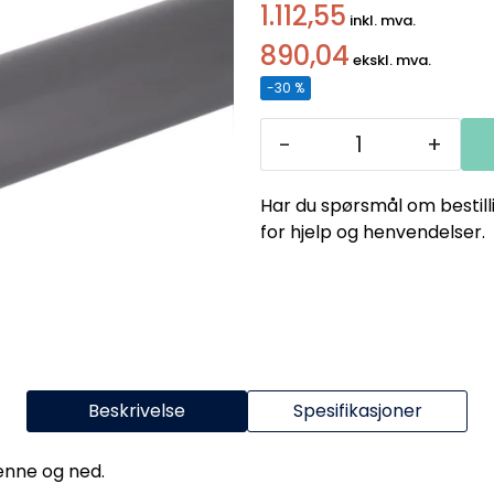
1.112,55
inkl. mva.
890,04
ekskl. mva.
-30 %
-
+
Har du spørsmål om bestill
for hjelp og henvendelser.
Beskrivelse
Spesifikasjoner
renne og ned.