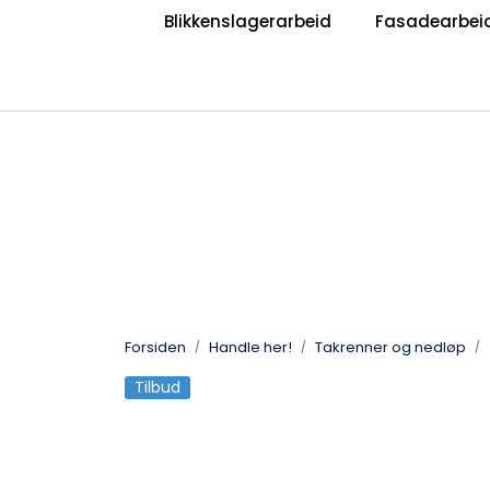
Skip to main content
Blikkenslagerarbeid
Fasadearbei
|
|
Bli Blikkenslager
Bli Taktekker
V
Jobb hos oss?
Forsiden
Handle her!
Takrenner og nedløp
Tilbud