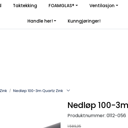
Enkelt kjøp, hentes i butikk (Sandefjord)
d
Taktekking
FOAMGLAS®
Ventilasjon
|
åre samarbeidspartnere
Handle her!
Kunngjøringer!
Zink
Nedløp 100-3m Quartz Zink
Nedløp 100-3m 
Produktnummer:
0112-056
1.589,35