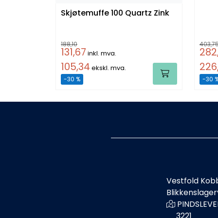
Skjøtemuffe 100 Quartz Zink
188,10
403,7
131,67
282
inkl. mva.
105,34
226
ekskl. mva.
-30 %
-30 
Vestfold Kob
Blikkenslage
PINDSLEVE
3221