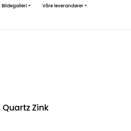
Bildegalleri
Våre leverandører
Om oss
Logg inn
Quartz Zink