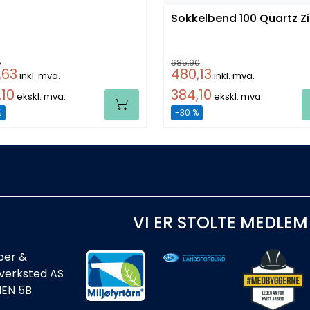
Sokkelbend 100 Quartz 
5
685,90
,63
480,13
inkl. mva.
inkl. mva.
,10
384,10
ekskl. mva.
ekskl. mva.
%
-30 %
VI ER STOLTE MEDLEM
ber &
rverksted AS
IEN 5B