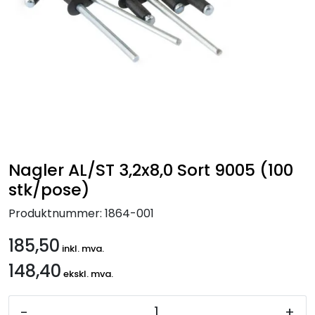
Handle her!
Kunngjøringer!
Nagler AL/ST 3,2x8,0 Sort 9005 (100
stk/pose)
Produktnummer:
1864-001
185,50
inkl. mva.
148,40
ekskl. mva.
-
+