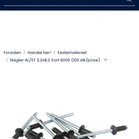
Skip to main content
Enkelt kjøp, hentes i butikk (Sandefjord)
Blikkenslagerarbeid
Fasadearbeid
Forsiden
Handle her!
Festemateriell
Taktekking
Nagler AL/ST 3,2x8,0 Sort 9005 (100 stk/pose)
FOAMGLAS®
Ventilasjon
Bildegalleri
Våre leverandører