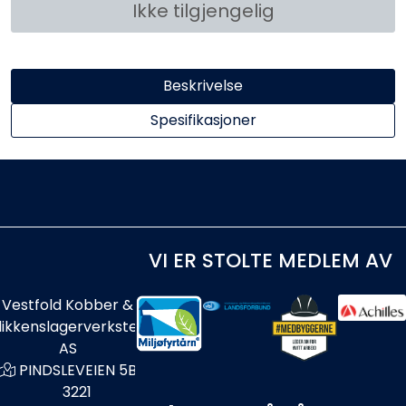
Ikke tilgjengelig
Beskrivelse
Spesifikasjoner
VI ER STOLTE MEDLEM AV
Vestfold Kobber &
likkenslagerverksted
AS
PINDSLEVEIEN 5B
3221