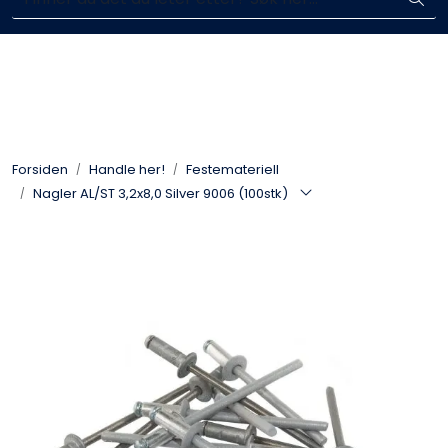
Skip to main content
Enkelt kjøp, hentes i butikk (Sandefjord)
Blikkenslagerarbeid
Fasadearbeid
Forsiden
Handle her!
Festemateriell
Taktekking
Nagler AL/ST 3,2x8,0 Silver 9006 (100stk)
FOAMGLAS®
Ventilasjon
Bildegalleri
Våre leverandører