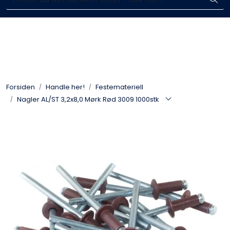
Skip to main content
Enkelt kjøp, hentes i butikk (Sandefjord)
Blikkenslagerarbeid
Fasadearbeid
Forsiden
Handle her!
Festemateriell
Taktekking
Nagler AL/ST 3,2x8,0 Mørk Rød 3009 1000stk
FOAMGLAS®
Ventilasjon
Bildegalleri
Våre leverandører