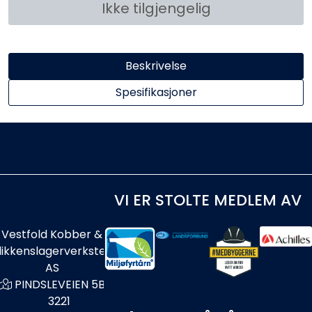
Ikke tilgjengelig
Beskrivelse
Spesifikasjoner
VI ER STOLTE MEDLEM AV
Vestfold Kobber &
likkenslagerverksted
AS
PINDSLEVEIEN 5B
3221