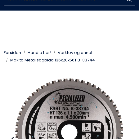
Skip to main content
Enkelt kjøp, hentes i butikk (Sandefjord)
Blikkenslagerarbeid
Fasadearbeid
Forsiden
Handle her!
Verktøy og annet
Taktekking
Makita Metallsagblad 136x20x56T B-33744
FOAMGLAS®
Ventilasjon
Bildegalleri
Våre leverandører