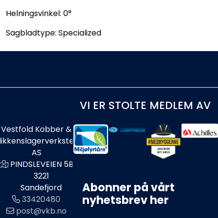
Helningsvinkel: 0°
Sagbladtype: Specialized
VI ER STOLTE MEDLEM AV
Vestfold Kobber &
likkenslagerverksted
AS
PINDSLEVEIEN 5B
3221
Abonner på vårt
Sandefjord
nyhetsbrev her
33420480
post@vkb.no