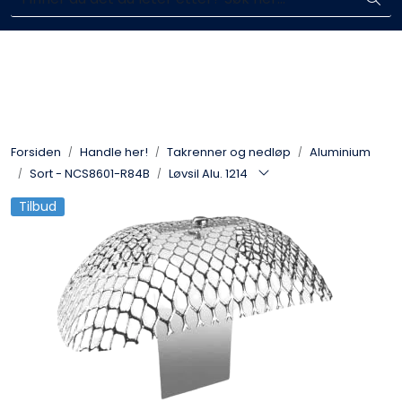
Skip to main content
Enkelt kjøp, hentes i butikk (Sandefjord)
Blikkenslagerarbeid
Fasadearbeid
Forsiden
Handle her!
Takrenner og nedløp
Aluminium
Taktekking
Sort - NCS8601-R84B
Løvsil Alu. 1214
Tilbud
FOAMGLAS®
Ventilasjon
Bildegalleri
Våre leverandører