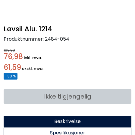
Handle her!
Kunngjøringer!
Løvsil Alu. 1214
Produktnummer:
2484-054
109,98
76,98
inkl. mva.
61,59
ekskl. mva.
-30 %
Ikke tilgjengelig
Beskrivelse
Spesifikasjoner