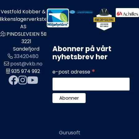
Vestfold Kobber &
likkenslagerverksted
AS
PINDSLEVEIEN 5B
3221
Abonner på vårt
Sandefjord
nyhetsbrev her
33420480
post@vkb.no
*
935 974 992
e-post adresse
Gurusoft