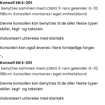
Skip to main content
Konsoll SN S-201
benyttes sammen med LOBAS 3-rørs gelender G-32
198cm. Konsollen monteres i eget innfestebord.
Blikkenslagerarbeid
Denne konsollen kan benyttes til de aller fleste typer
skifer, tegl- og takstein.
Fasadearbeid
Galvanisert utførelse med klarlakk.
Taktekking
Konsollen kan også leveres i flere forskjellige farger.
">
FOAMGLAS®
Konsoll SN S-201
benyttes sammen med LOBAS 3-rørs gelender G-32
Ventilasjon
198cm. Konsollen monteres i eget innfestebord.
Denne konsollen kan benyttes til de aller fleste typer
Bildegalleri
skifer, tegl- og takstein.
Våre leverandører
Galvanisert utførelse med klarlakk.