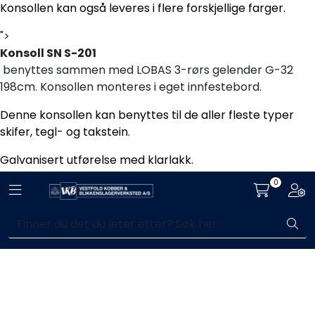
Konsollen kan også leveres i flere forskjellige farger.
Handle her!
">
Kunngjøringer!
Konsoll SN S-201
benyttes sammen med LOBAS 3-rørs gelender G-32
198cm. Konsollen monteres i eget innfestebord.
Denne konsollen kan benyttes til de aller fleste typer
skifer, tegl- og takstein.
Galvanisert utførelse med klarlakk.
0
Konsollen kan også leveres i flere forskjellige farger.
Toggle navigation
Togg
">
Enkelt kjøp, hentes i butikk (Sandefjord)