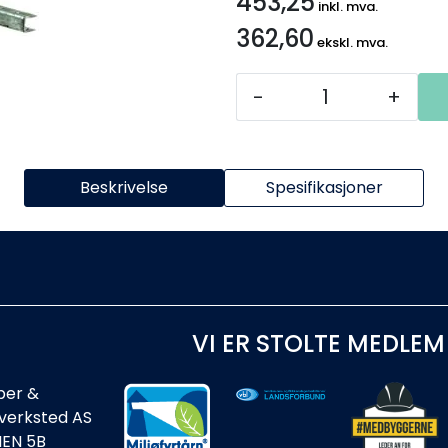
453,25
inkl. mva.
362,60
ekskl. mva.
-
+
Beskrivelse
Spesifikasjoner
VI ER STOLTE MEDLEM
ber &
rverksted AS
IEN 5B