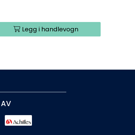
Legg i handlevogn
 AV