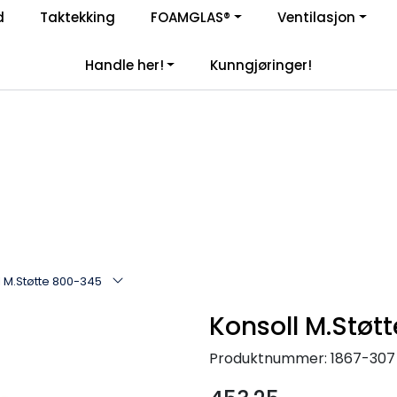
Enkelt kjøp, hentes i butikk (Sandefjord)
d
Taktekking
FOAMGLAS®
Ventilasjon
|
åre samarbeidspartnere
Handle her!
Kunngjøringer!
l M.Støtte 800-345
Konsoll M.Støt
Produktnummer:
1867-307