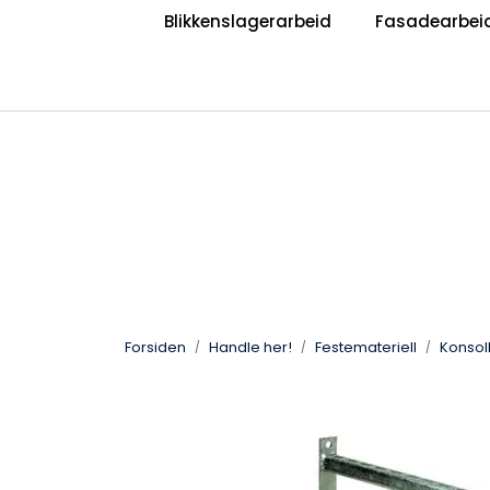
Skip to main content
Blikkenslagerarbeid
Fasadearbei
|
|
Bli Blikkenslager
Bli Taktekker
V
Jobb hos oss?
Forsiden
Handle her!
Festemateriell
Konsol