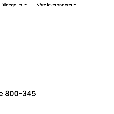
Bildegalleri
Våre leverandører
Om oss
Logg inn
te 800-345