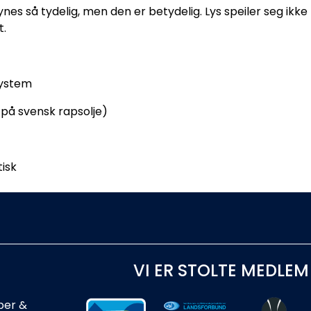
e synes så tydelig, men den er betydelig. Lys speiler seg ikk
t.
system
på svensk rapsolje)
tisk
VI ER STOLTE MEDLEM
ber &