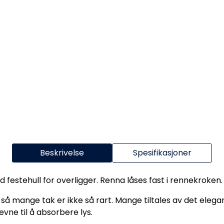
Beskrivelse
Spesifikasjoner
estehull for overligger. Renna låses fast i rennekroken.
 så mange tak er ikke så rart. Mange tiltales av det elega
ne til å absorbere lys.