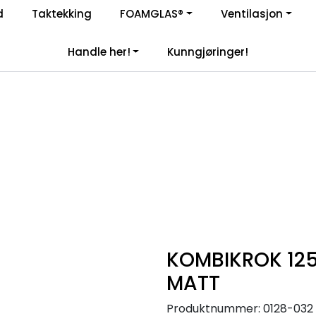
d
Taktekking
FOAMGLAS®
Ventilasjon
|
åre samarbeidspartnere
Handle her!
Kunngjøringer!
KOMBIKROK 12
MATT
Produktnummer:
0128-032