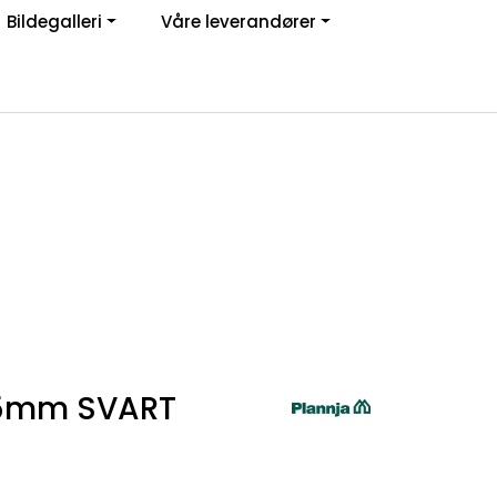
Bildegalleri
Våre leverandører
Om oss
Logg inn
5mm SVART