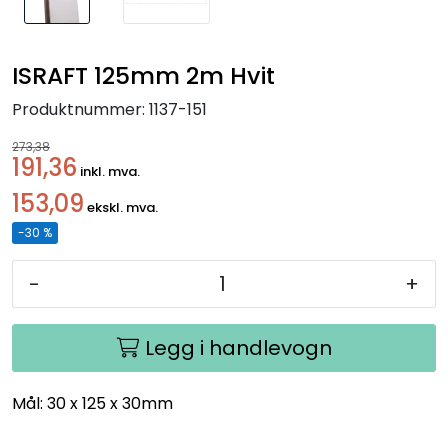
ISRAFT 125mm 2m Hvit
Produktnummer:
1137-151
273,38
191,36
inkl. mva.
153,09
ekskl. mva.
-30 %
-
+
Legg i handlevogn
Mål: 30 x 125 x 30mm