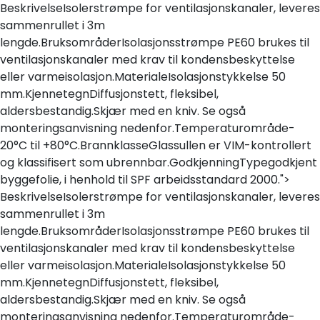
Skip to main content
BeskrivelseIsolerstrømpe for ventilasjonskanaler, leveres
sammenrullet i 3m
lengde.BruksområderIsolasjonsstrømpe PE60 brukes til
Blikkenslagerarbeid
ventilasjonskanaler med krav til kondensbeskyttelse
eller varmeisolasjon.MaterialeIsolasjonstykkelse 50
mm.KjennetegnDiffusjonstett, fleksibel,
Fasadearbeid
aldersbestandig.Skjær med en kniv. Se også
monteringsanvisning nedenfor.Temperaturområde-
Taktekking
20°C til +80°C.BrannklasseGlassullen er VIM-kontrollert
og klassifisert som ubrennbar.GodkjenningTypegodkjent
FOAMGLAS®
byggefolie, i henhold til SPF arbeidsstandard 2000.">
BeskrivelseIsolerstrømpe for ventilasjonskanaler, leveres
sammenrullet i 3m
Ventilasjon
lengde.BruksområderIsolasjonsstrømpe PE60 brukes til
ventilasjonskanaler med krav til kondensbeskyttelse
Bildegalleri
eller varmeisolasjon.MaterialeIsolasjonstykkelse 50
mm.KjennetegnDiffusjonstett, fleksibel,
Våre leverandører
aldersbestandig.Skjær med en kniv. Se også
monteringsanvisning nedenfor.Temperaturområde-