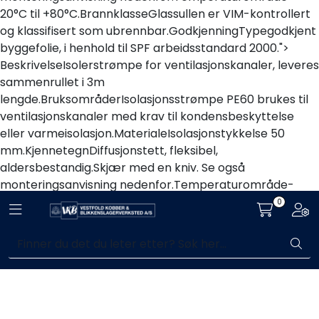
20°C til +80°C.BrannklasseGlassullen er VIM-kontrollert
Handle her!
og klassifisert som ubrennbar.GodkjenningTypegodkjent
byggefolie, i henhold til SPF arbeidsstandard 2000.">
Kunngjøringer!
BeskrivelseIsolerstrømpe for ventilasjonskanaler, leveres
sammenrullet i 3m
lengde.BruksområderIsolasjonsstrømpe PE60 brukes til
ventilasjonskanaler med krav til kondensbeskyttelse
eller varmeisolasjon.MaterialeIsolasjonstykkelse 50
mm.KjennetegnDiffusjonstett, fleksibel,
aldersbestandig.Skjær med en kniv. Se også
monteringsanvisning nedenfor.Temperaturområde-
20°C til +80°C.BrannklasseGlassullen er VIM-kontrollert
0
Toggle navigation
Togg
og klassifisert som ubrennbar.GodkjenningTypegodkjent
byggefolie, i henhold til SPF arbeidsstandard 2000.">
Komplett aktør i byggebransjen