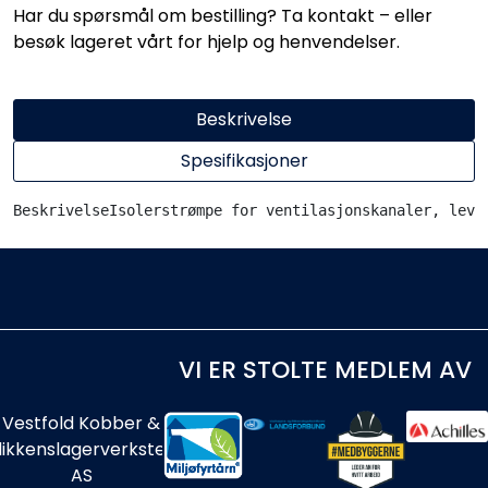
Har du spørsmål om bestilling? Ta kontakt – eller
besøk lageret vårt for hjelp og henvendelser.
Beskrivelse
Spesifikasjoner
BeskrivelseIsolerstrømpe for ventilasjonskanaler, leve
VI ER STOLTE MEDLEM AV
Vestfold Kobber &
likkenslagerverksted
AS