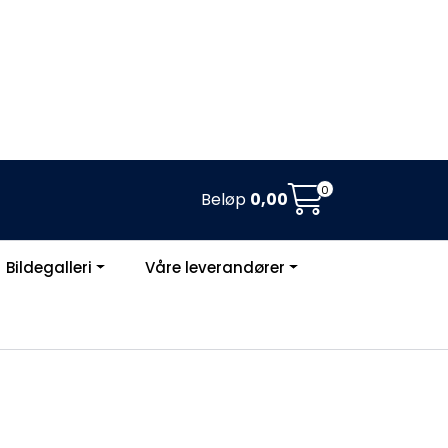
0
Beløp
0,00
Bildegalleri
Våre leverandører
Om oss
Logg inn