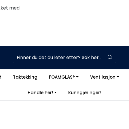
ekket med
arenr. 105842). Tegl farge.
Komplett aktør i byggebransjen
d
Taktekking
FOAMGLAS®
Ventilasjon
|
åre samarbeidspartnere
Handle her!
Kunngjøringer!