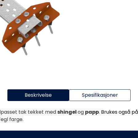
Beskrivelse
Spesifikasjoner
Tilpasset tak tekket med
shingel
og
papp
.
Brukes også p
Tegl farge.