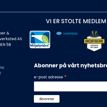
VI ER STOLTE MEDLEM
ber &
rverksted AS
IEN 5B
Abonner på vårt nyhetsbr
no
2
*
e-post adresse