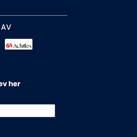
 AV
ev her