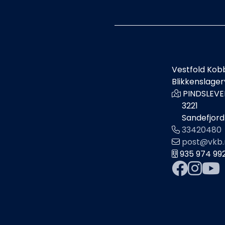
Vestfold Kob
Blikkenslage
PINDSLEVE
3221
Sandefjord
33420480
post@vkb.
935 974 99