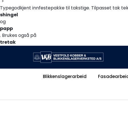
">
Typegodkjent innfestepakke til takstige. Tilpasset tak t
shingel
og
papp
. Brukes også på
tretak
.
Benyttes sammen med en eller flere takstiger TLS 30-3 (V
">
Blikkenslagerarbeid
Fasadearbei
|
|
Bli Blikkenslager
Bli Taktekker
V
Jobb hos oss?