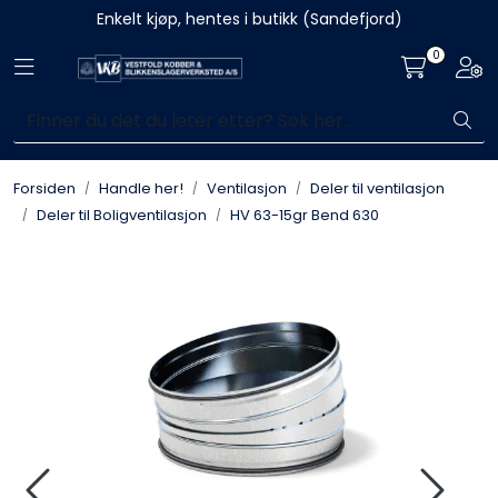
Skip to main content
Enkelt kjøp, hentes i butikk (Sandefjord)
0
Toggle navigation
Togg
Blikkenslagerarbeid
Fasadearbeid
Forsiden
Handle her!
Ventilasjon
Deler til ventilasjon
Taktekking
Deler til Boligventilasjon
HV 63-15gr Bend 630
FOAMGLAS®
Ventilasjon
Bildegalleri
Våre leverandører