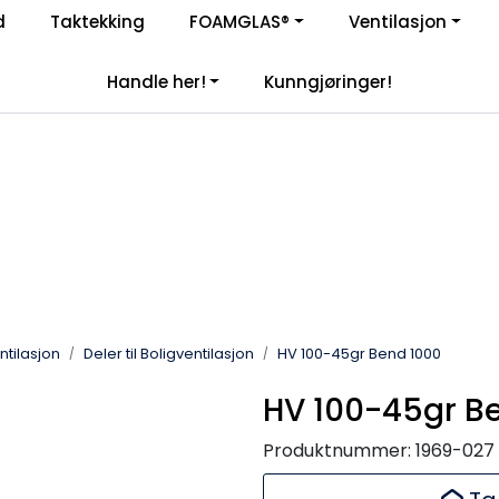
Enkelt kjøp, hentes i butikk (Sandefjord)
d
Taktekking
FOAMGLAS®
Ventilasjon
|
åre samarbeidspartnere
Handle her!
Kunngjøringer!
entilasjon
Deler til Boligventilasjon
HV 100-45gr Bend 1000
HV 100-45gr B
Produktnummer:
1969-027