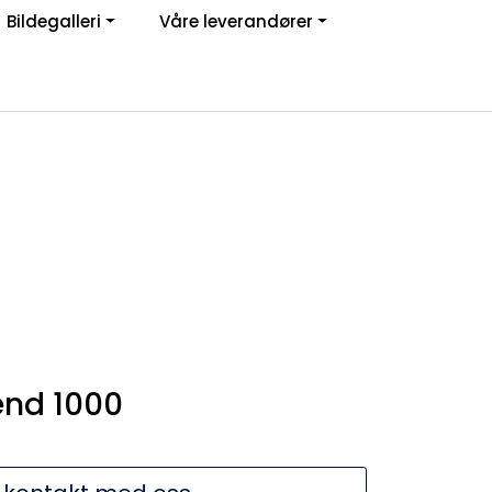
Bildegalleri
Våre leverandører
Om oss
Logg inn
end 1000