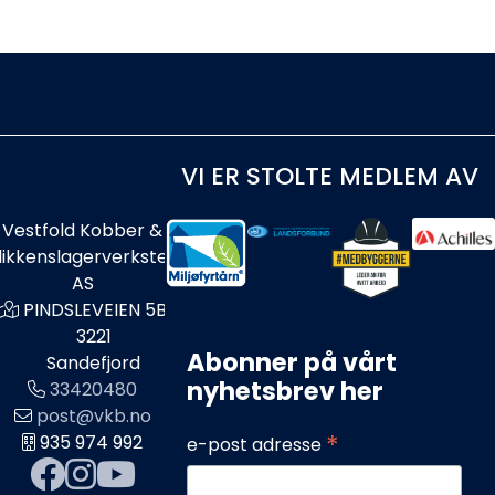
VI ER STOLTE MEDLEM AV
Vestfold Kobber &
likkenslagerverksted
AS
PINDSLEVEIEN 5B
3221
Abonner på vårt
Sandefjord
nyhetsbrev her
33420480
post@vkb.no
*
935 974 992
e-post adresse