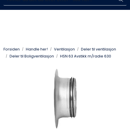
Skip to main content
Enkelt kjøp, hentes i butikk (Sandefjord)
Blikkenslagerarbeid
Fasadearbeid
Forsiden
Handle her!
Ventilasjon
Deler til ventilasjon
Taktekking
Deler til Boligventilasjon
HSN 63 Avstikk m/radie 630
FOAMGLAS®
Ventilasjon
Bildegalleri
Våre leverandører