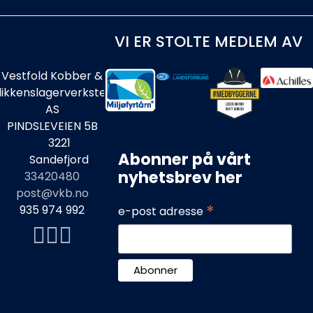
VI ER STOLTE MEDLEM AV
Vestfold Kobber &
likkenslagerverksted
AS
PINDSLEVEIEN 5B
3221
Abonner på vårt
Sandefjord
nyhetsbrev her
33420480
post@vkb.no
*
935 974 992
e-post adresse