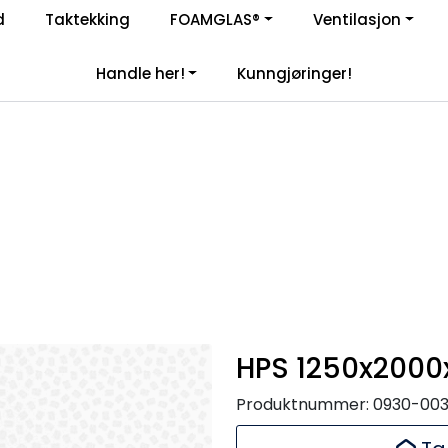
Enkelt kjøp, hentes i butikk (Sandefjord)
d
Taktekking
FOAMGLAS®
Ventilasjon
|
åre samarbeidspartnere
Handle her!
Kunngjøringer!
HPS 1250x200
Produktnummer:
0930-00