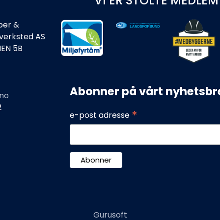
VI ER STOLTE MEDLEM
ber &
rverksted AS
IEN 5B
Abonner på vårt nyhetsbr
no
2
*
e-post adresse
Gurusoft