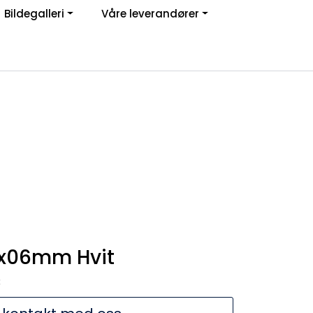
Bildegalleri
Våre leverandører
Om oss
Logg inn
0x06mm Hvit
3