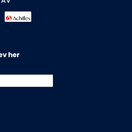
 AV
ev her