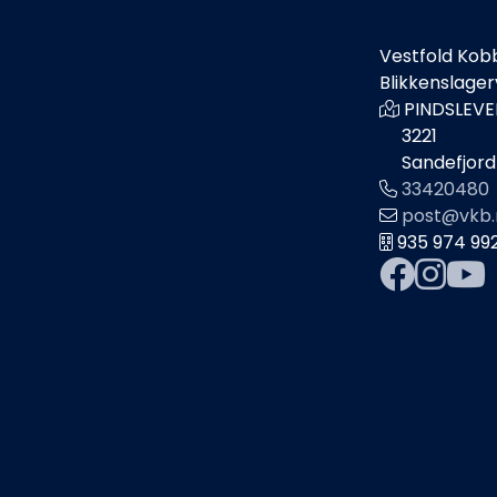
Vestfold Kob
Blikkenslage
PINDSLEVE
3221
Sandefjord
33420480
post@vkb.
935 974 99