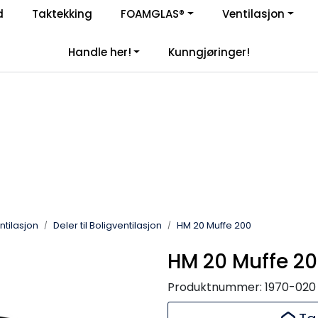
Enkelt kjøp, hentes i butikk (Sandefjord)
d
Taktekking
FOAMGLAS®
Ventilasjon
|
åre samarbeidspartnere
Handle her!
Kunngjøringer!
entilasjon
Deler til Boligventilasjon
HM 20 Muffe 200
HM 20 Muffe 2
Produktnummer:
1970-020