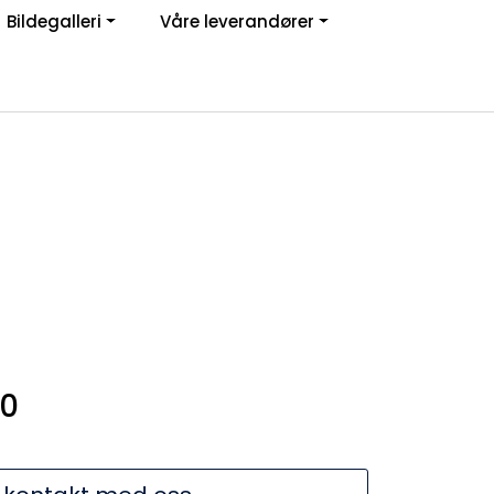
Bildegalleri
Våre leverandører
Om oss
Logg inn
00