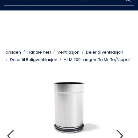
Skip to main content
Komplett aktør i byggebransjen
Blikkenslagerarbeid
Fasadearbeid
Forsiden
Handle her!
Ventilasjon
Deler til ventilasjon
Taktekking
Deler til Boligventilasjon
HILM 200 Langmuffe Muffe/Nippel
FOAMGLAS®
Ventilasjon
Bildegalleri
Våre leverandører