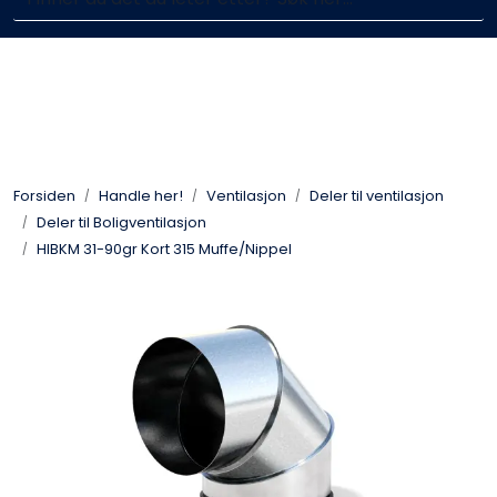
Skip to main content
Enkelt kjøp, hentes i butikk (Sandefjord)
Blikkenslagerarbeid
Fasadearbeid
Forsiden
Handle her!
Ventilasjon
Deler til ventilasjon
Taktekking
Deler til Boligventilasjon
HIBKM 31-90gr Kort 315 Muffe/Nippel
FOAMGLAS®
Ventilasjon
Bildegalleri
Våre leverandører