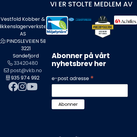
VI ER STOLTE MEDLEM AV
Vestfold Kobber &
likkenslagerverksted
AS
PINDSLEVEIEN 5B
3221
Abonner på vårt
Sandefjord
nyhetsbrev her
33420480
post@vkb.no
*
935 974 992
e-post adresse