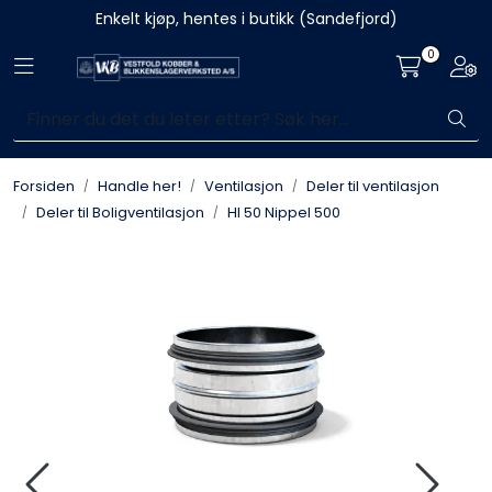
Skip to main content
Enkelt kjøp, hentes i butikk (Sandefjord)
0
Toggle navigation
Togg
Blikkenslagerarbeid
Fasadearbeid
Forsiden
Handle her!
Ventilasjon
Deler til ventilasjon
Taktekking
Deler til Boligventilasjon
HI 50 Nippel 500
FOAMGLAS®
Ventilasjon
Bildegalleri
Våre leverandører