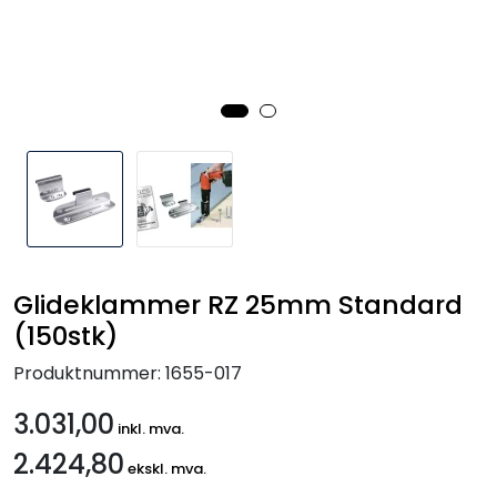
Handle her!
Kunngjøringer!
Glideklammer RZ 25mm Standard
(150stk)
Produktnummer:
1655-017
3.031,00
inkl. mva.
2.424,80
ekskl. mva.