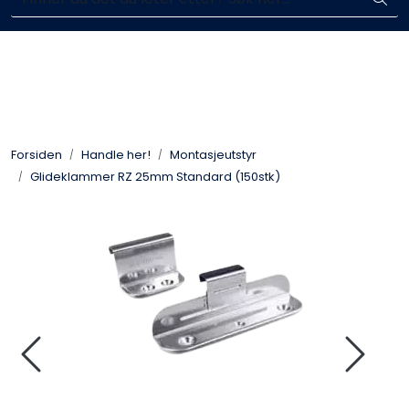
Skip to main content
Enkelt kjøp, hentes i butikk (Sandefjord)
Blikkenslagerarbeid
Fasadearbeid
Forsiden
Handle her!
Montasjeutstyr
Taktekking
Glideklammer RZ 25mm Standard (150stk)
FOAMGLAS®
Ventilasjon
Bildegalleri
Våre leverandører