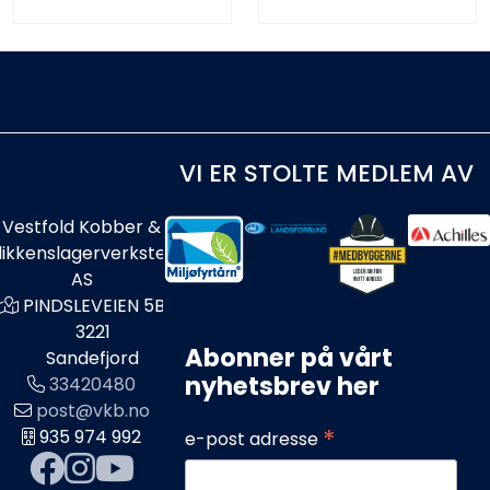
VI ER STOLTE MEDLEM AV
Vestfold Kobber &
likkenslagerverksted
AS
PINDSLEVEIEN 5B
3221
Abonner på vårt
Sandefjord
nyhetsbrev her
33420480
post@vkb.no
*
935 974 992
e-post adresse