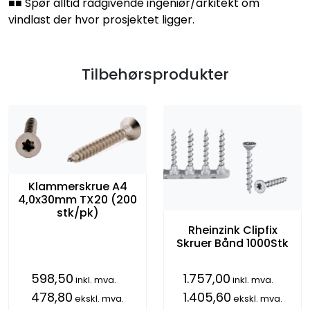
■■ Spør alltid rådgivende ingeniør/arkitekt om
vindlast der hvor prosjektet ligger.
Tilbehørsprodukter
Klammerskrue A4
4,0x30mm TX20 (200
stk/pk)
Rheinzink Clipfix
Skruer Bånd 1000Stk
598,50
1.757,00
inkl. mva.
inkl. mva.
478,80
1.405,60
ekskl. mva.
ekskl. mva.