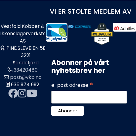
VI ER STOLTE MEDLEM AV
Vestfold Kobber &
likkenslagerverksted
AS
PINDSLEVEIEN 5B
3221
Abonner på vårt
Sandefjord
nyhetsbrev her
33420480
post@vkb.no
*
935 974 992
e-post adresse