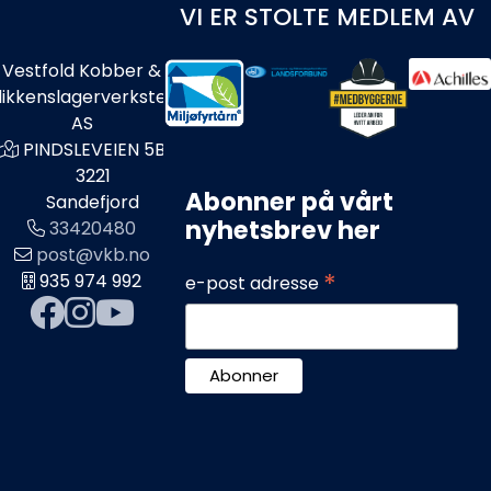
VI ER STOLTE MEDLEM AV
Vestfold Kobber &
likkenslagerverksted
AS
PINDSLEVEIEN 5B
3221
Abonner på vårt
Sandefjord
nyhetsbrev her
33420480
post@vkb.no
*
935 974 992
e-post adresse