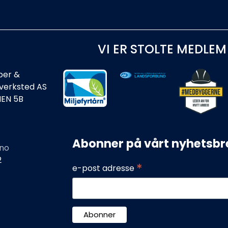
VI ER STOLTE MEDLEM
ber &
rverksted AS
IEN 5B
Abonner på vårt nyhetsbr
no
2
*
e-post adresse