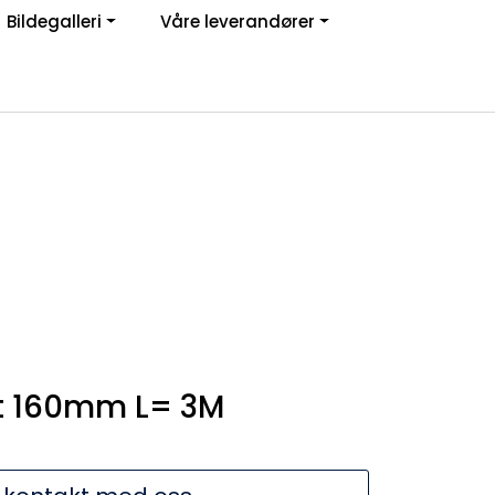
Bildegalleri
Våre leverandører
Om oss
Logg inn
rt 160mm L= 3M