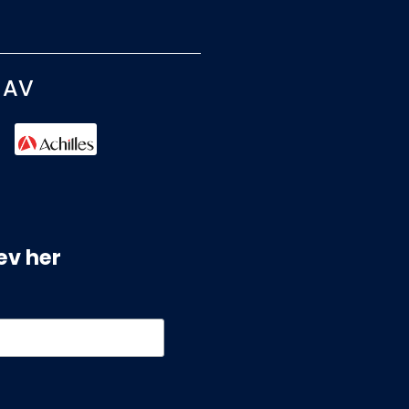
 AV
ev her