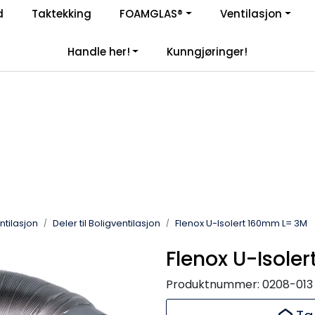
d
Taktekking
FOAMGLAS®
Ventilasjon
|
åre samarbeidspartnere
Handle her!
Kunngjøringer!
entilasjon
Deler til Boligventilasjon
Flenox U-Isolert 160mm L= 3M
Flenox U-Isole
Produktnummer:
0208-013