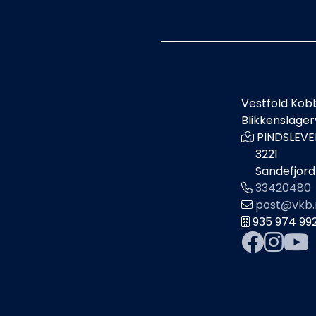
Vestfold Kob
Blikkenslage
PINDSLEVE
3221
Sandefjord
33420480
post@vkb.
935 974 99