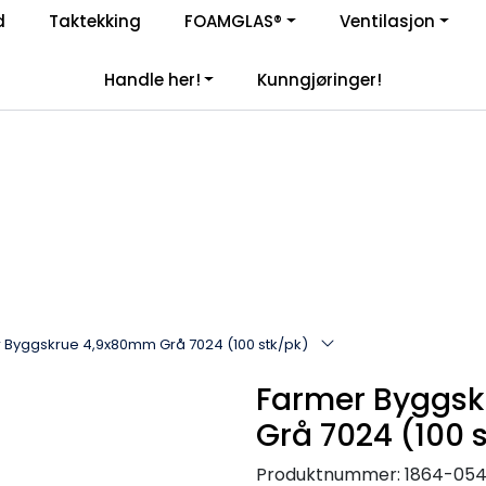
Komplett aktør i byggebransjen
d
Taktekking
FOAMGLAS®
Ventilasjon
|
åre samarbeidspartnere
Handle her!
Kunngjøringer!
 Byggskrue 4,9x80mm Grå 7024 (100 stk/pk)
Farmer Byggs
Grå 7024 (100 
Produktnummer:
1864-05