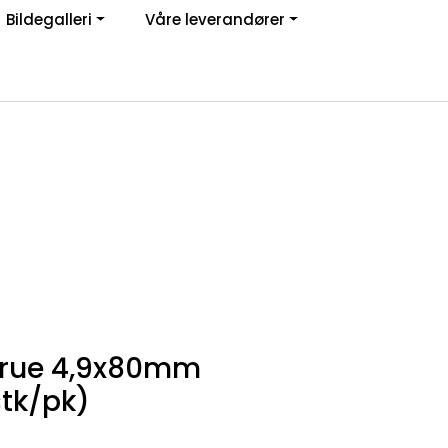
Bildegalleri
Våre leverandører
Om oss
Logg inn
krue 4,9x80mm
stk/pk)
4