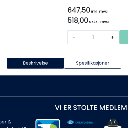
647,50
inkl. mva.
518,00
ekskl. mva.
-
+
Beskrivelse
Spesifikasjoner
VI ER STOLTE MEDLEM
ber &