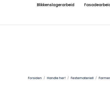
Skip to main content
Blikkenslagerarbeid
Fasadearbei
|
|
Bli Blikkenslager
Bli Taktekker
V
Jobb hos oss?
Forsiden
Handle her!
Festemateriell
Farmer