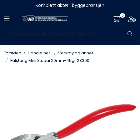
Skip to main content
Komplett aktør i byggebransjen
0
Toggle navigation
Togg
Blikkenslagerarbeid
Fasadearbeid
Forsiden
Handle her!
Verktøy og annet
Taktekking
Falstang Mini Stubai 20mm-45gr 283001
FOAMGLAS®
Ventilasjon
Bildegalleri
Våre leverandører