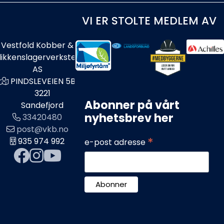
VI ER STOLTE MEDLEM AV
Vestfold Kobber &
likkenslagerverksted
AS
PINDSLEVEIEN 5B
3221
Abonner på vårt
Sandefjord
nyhetsbrev her
33420480
post@vkb.no
*
935 974 992
e-post adresse