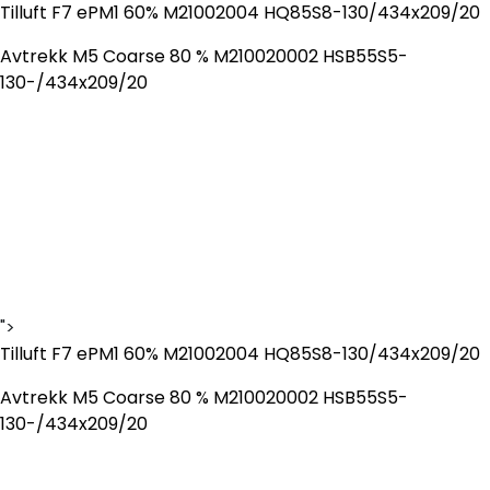
Skip to main content
Tilluft F7 ePM1 60% M21002004 HQ85S8-130/434x209/20
Avtrekk M5 Coarse 80 % M210020002 HSB55S5-
130-/434x209/20
Blikkenslagerarbeid
Fasadearbeid
Taktekking
FOAMGLAS®
">
Ventilasjon
Tilluft F7 ePM1 60% M21002004 HQ85S8-130/434x209/20
Bildegalleri
Avtrekk M5 Coarse 80 % M210020002 HSB55S5-
130-/434x209/20
Våre leverandører