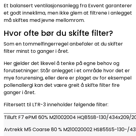
Et balansert ventilasjonsanlegg fra Exvent garanterer
et godt inneklima, men ikke glem at filtrene i anlegget
må skiftes med jevne mellomrom.
Hvor ofte bør du skifte filter?
Som en tommelfingerregel anbefaler at du skifter
filter minst to ganger i året.
Her gjelder det likevel å tenke på egne behov og
forutsetninger: Står anlegget i et område hvor det er
mye forurensing, eller dere er plaget av for eksempel
pollenallergi kan det være greit å skifte filter fire
ganger i året.
Filtersett til LTR-3 inneholder følgende filter:
Tilluft F7 ePM1 60% M21002004 HQ85S8-130/434x209/2
Avtrekk M5 Coarse 80 % M210020002 HSB55S5-130-/4