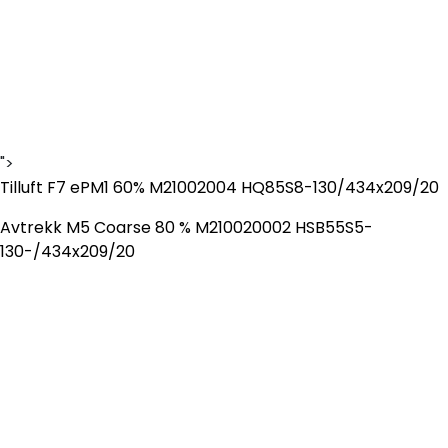
Handle her!
Kunngjøringer!
">
Tilluft F7 ePM1 60% M21002004 HQ85S8-130/434x209/20
Avtrekk M5 Coarse 80 % M210020002 HSB55S5-
130-/434x209/20