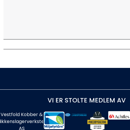
VI ER STOLTE MEDLEM AV
Vestfold Kobber &
likkenslagerverksted
AS