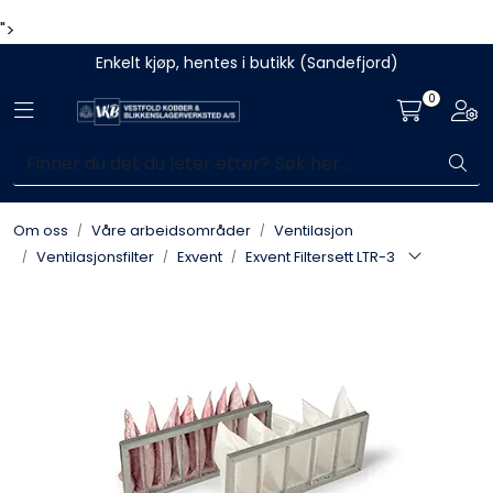
">
Enkelt kjøp, hentes i butikk (Sandefjord)
0
Toggle navigation
Togg
Om oss
Våre arbeidsområder
Ventilasjon
Ventilasjonsfilter
Exvent
Exvent Filtersett LTR-3