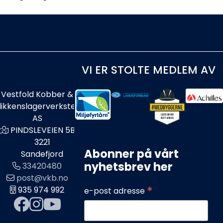
VI ER STOLTE MEDLEM AV
Vestfold Kobber &
likkenslagerverksted
AS
PINDSLEVEIEN 5B
3221
Abonner på vårt
Sandefjord
nyhetsbrev her
33420480
post@vkb.no
*
935 974 992
e-post adresse