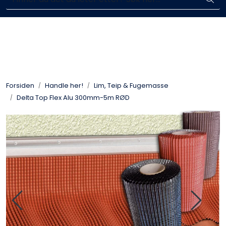
Skip to main content
Enkelt kjøp, hentes i butikk (Sandefjord)
Blikkenslagerarbeid
Fasadearbeid
Forsiden
Handle her!
Lim, Teip & Fugemasse
Taktekking
Delta Top Flex Alu 300mm-5m RØD
FOAMGLAS®
Ventilasjon
Bildegalleri
Våre leverandører