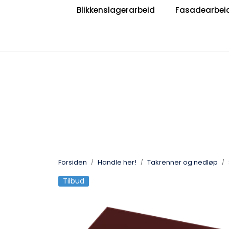
Skip to main content
Blikkenslagerarbeid
Fasadearbei
|
|
Bli Blikkenslager
Bli Taktekker
V
Jobb hos oss?
Forsiden
Handle her!
Takrenner og nedløp
Tilbud