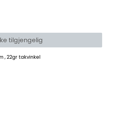
kke tilgjengelig
 , 22gr takvinkel