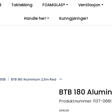
Enkelt kjøp, hentes i butikk (Sandefjord)
d
Taktekking
FOAMGLAS®
Ventilasjon
|
åre samarbeidspartnere
Handle her!
Kunngjøringer!
Stål
BTB 180 Aluminium 2,5m Rød
BTB 180 Alumi
Produktnummer:
1137-0661
258,38