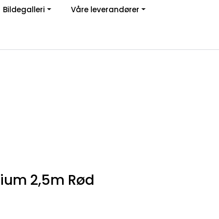
Bildegalleri
Våre leverandører
Om oss
Logg inn
nium 2,5m Rød