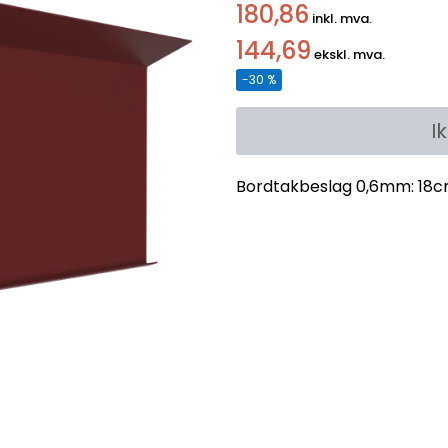
180,86
inkl. mva.
144,69
ekskl. mva.
-30 %
I
Bordtakbeslag 0,6mm: 18cm