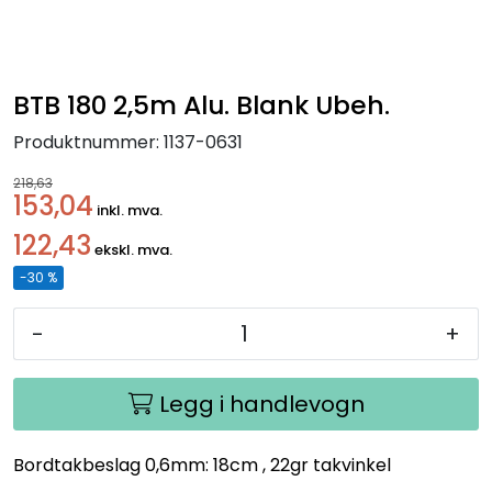
Handle her!
Kunngjøringer!
BTB 180 2,5m Alu. Blank Ubeh.
Produktnummer:
1137-0631
218,63
153,04
inkl. mva.
122,43
ekskl. mva.
-30 %
-
+
Legg i handlevogn
Bordtakbeslag 0,6mm: 18cm , 22gr takvinkel