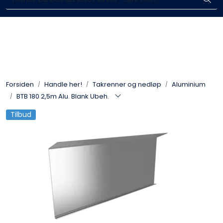
Skip to main content
Komplett aktør i byggebransjen
Blikkenslagerarbeid
Fasadearbeid
Forsiden
Handle her!
Takrenner og nedløp
Aluminium
Taktekking
BTB 180 2,5m Alu. Blank Ubeh.
Tilbud
FOAMGLAS®
Ventilasjon
Bildegalleri
Våre leverandører