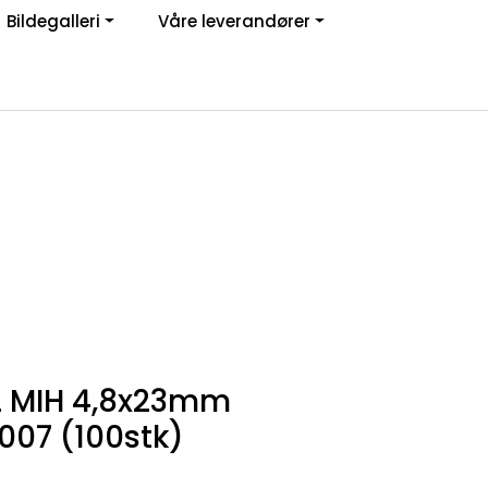
Bildegalleri
Våre leverandører
Om oss
Logg inn
2 MIH 4,8x23mm
007 (100stk)