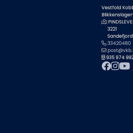
Vestfold Kob
Blikkenslage
PINDSLEVE
3221
Sandefjord
33420480
post@vkb.
935 974 99