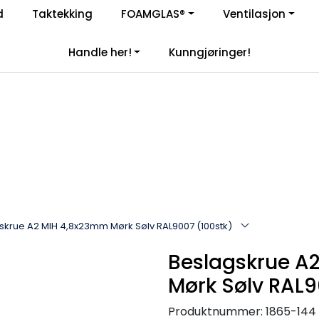
Enkelt kjøp, hentes i butikk (Sandefjord)
d
Taktekking
FOAMGLAS®
Ventilasjon
|
åre samarbeidspartnere
Handle her!
Kunngjøringer!
skrue A2 MIH 4,8x23mm Mørk Sølv RAL9007 (100stk)
Beslagskrue A
Mørk Sølv RAL9
Produktnummer:
1865-144