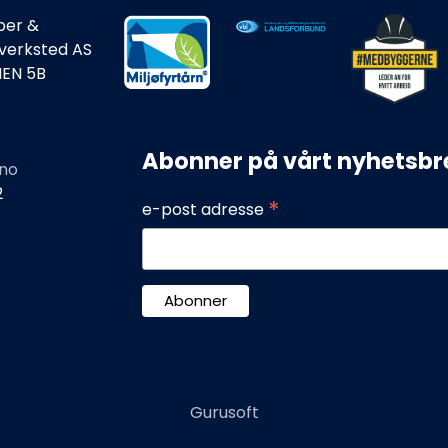
ber &
rverksted AS
IEN 5B
Abonner på vårt nyhetsbr
no
2
*
e-post adresse
Gurusoft