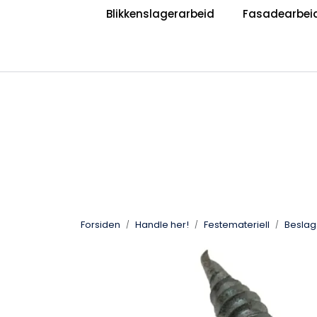
Skip to main content
Blikkenslagerarbeid
Fasadearbei
|
|
Bli Blikkenslager
Bli Taktekker
V
Jobb hos oss?
Forsiden
Handle her!
Festemateriell
Beslag