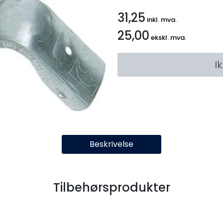
31,25
inkl. mva.
25,00
ekskl. mva.
I
Beskrivelse
Tilbehørsprodukter