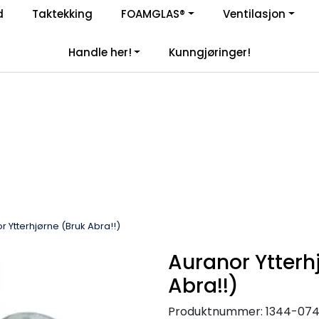
Enkelt kjøp, hentes i butikk (Sandefjord)
d
Taktekking
FOAMGLAS®
Ventilasjon
|
åre samarbeidspartnere
Handle her!
Kunngjøringer!
r Ytterhjørne (Bruk Abra!!)
Auranor Ytterh
Abra!!)
Produktnummer:
1344-07