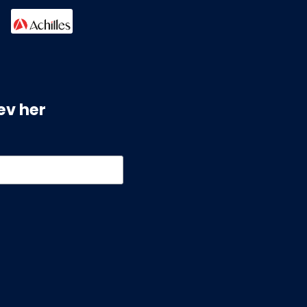
ev her