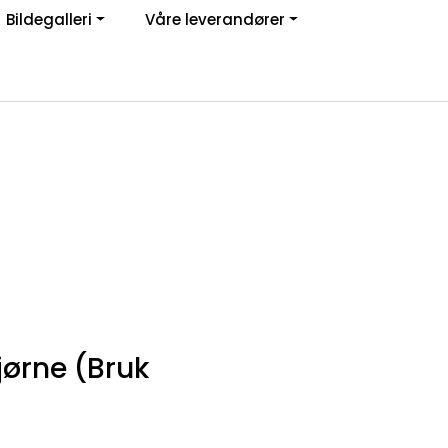
Bildegalleri
Våre leverandører
Om oss
Logg inn
jørne (Bruk
4