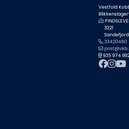
Vestfold Kob
Blikkenslage
PINDSLEVE
3221
Sandefjord
33420480
post@vkb.
935 974 99