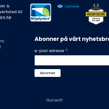
ber &
rverksted AS
IEN 5B
Abonner på vårt nyhetsbr
no
2
*
e-post adresse
Gurusoft