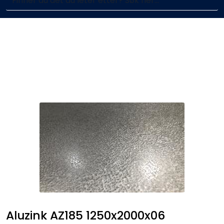
Handle her!
Enkelt kjøp, hentes i butikk (Sandefjord)
Kunngjøringer!
Aluzink AZ185 1250x2000x06