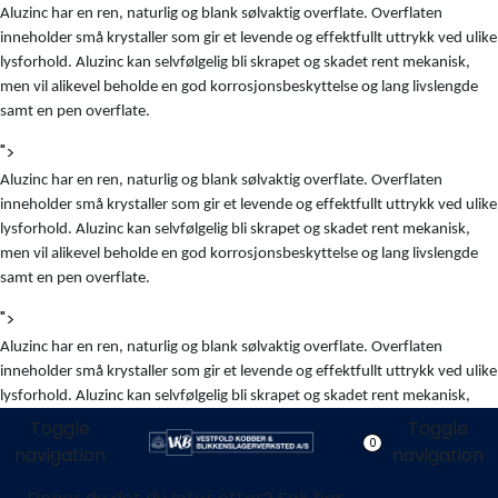
Skip to main content
Aluzinc har en ren, naturlig og blank sølvaktig overflate. Overflaten
inneholder små krystaller som gir et levende og effektfullt uttrykk ved ulike
lysforhold. Aluzinc kan selvfølgelig bli skrapet og skadet rent mekanisk,
men vil alikevel beholde en god korrosjonsbeskyttelse og lang livslengde
Blikkenslagerarbeid
samt en pen overflate.
">
Fasadearbeid
Aluzinc har en ren, naturlig og blank sølvaktig overflate. Overflaten
inneholder små krystaller som gir et levende og effektfullt uttrykk ved ulike
Taktekking
lysforhold. Aluzinc kan selvfølgelig bli skrapet og skadet rent mekanisk,
men vil alikevel beholde en god korrosjonsbeskyttelse og lang livslengde
FOAMGLAS®
samt en pen overflate.
">
Ventilasjon
Aluzinc har en ren, naturlig og blank sølvaktig overflate. Overflaten
inneholder små krystaller som gir et levende og effektfullt uttrykk ved ulike
Bildegalleri
lysforhold. Aluzinc kan selvfølgelig bli skrapet og skadet rent mekanisk,
men vil alikevel beholde en god korrosjonsbeskyttelse og lang livslengde
Toggle
Toggle
0
samt en pen overflate.
navigation
navigation
Våre leverandører
">