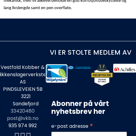
mekanisk, men vil alikevel beholde en god korrosjonsbeskyttelse og
lang livslengde samt en pen overflate.
VI ER STOLTE MEDLEM AV
Vestfold Kobber &
likkenslagerverksted
AS
PINDSLEVEIEN 5B
3221
Abonner på vårt
Sandefjord
nyhetsbrev her
33420480
post@vkb.no
*
935 974 992
e-post adresse